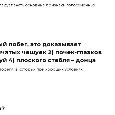
 следует знать основные признаки голосеменных
й побег, это доказывает
нчатых чешуек 2) почек-глазков
й 4) плоского стебля – донца
артофеля, в которых при хороших условиях
о?