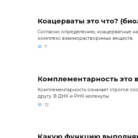
Коацерваты это что? (био
Согласно определению, коацерватные ка
комплекс взаиморастворимых веществ.
7
Комплементарность это в
Комплементарность означает строгое соо
другу. В ДНК и РНК молекулы
12
Какую функцию выполняю