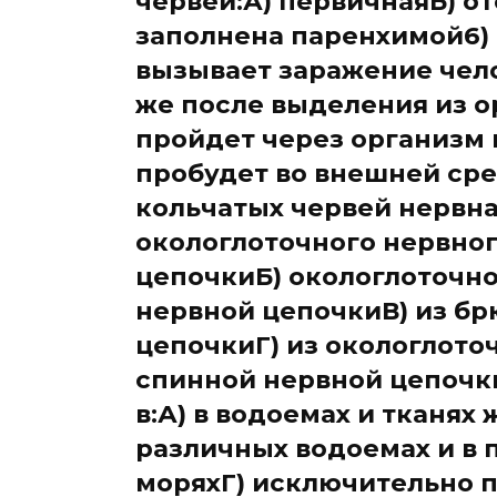
червей:А) первичнаяБ) от
заполнена паренхимой6)
вызывает заражение чело
же после выделения из о
пройдет через организм
пробудет во внешней сре
кольчатых червей нервна
окологлоточного нервно
цепочкиБ) окологлоточно
нервной цепочкиВ) из б
цепочкиГ) из окологлото
спинной нервной цепочк
в:А) в водоемах и тканях
различных водоемах и в 
моряхГ) исключительно 