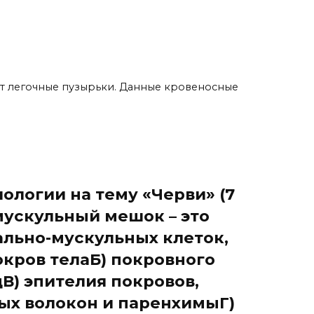
ет легочные пузырьки. Данные кровеносные
ологии на тему «Черви» (7
-мускульный мешок – это
ально-мускульных клеток,
кров телаБ) покровного
В) эпителия покровов,
ых волокон и паренхимыГ)