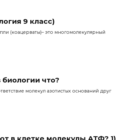
логия 9 класс)
пли (коацерваты)– это многомолекулярный
 биологии что?
тветствие молекул азотистых оснований друг
т в клетке молекулы АТФ? 1)