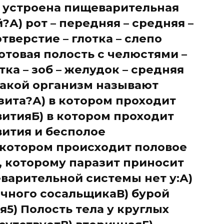
 устроена пищеварительная
?А) рот – передняя – средняя –
тверстие – глотка – слепо
товая полость с челюстями –
отка – зоб – желудок – средняя
Какой организм называют
ита?А) в котором проходит
витияБ) в котором проходит
вития и бесполое
 котором происходит половое
 которому паразит приносит
варительной системы нет у:А)
чного сосальщикаВ) бурой
5) Полость тела у круглых