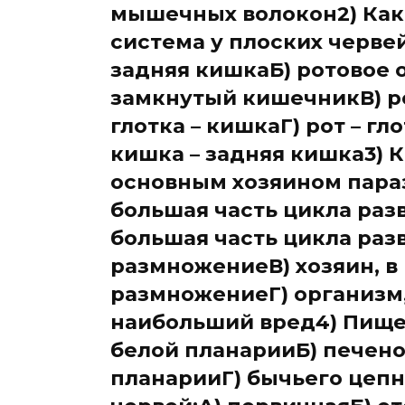
мышечных волокон2) Как
система у плоских червей
задняя кишкаБ) ротовое о
замкнутый кишечникВ) ро
глотка – кишкаГ) рот – гл
кишка – задняя кишка3) 
основным хозяином параз
большая часть цикла раз
большая часть цикла раз
размножениеВ) хозяин, в
размножениеГ) организм,
наибольший вред4) Пище
белой планарииБ) печено
планарииГ) бычьего цепня