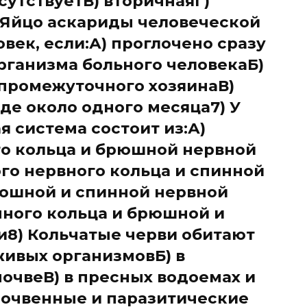
сутствуетВ) вторичнаяГ)
 Яйцо аскариды человеческой
век, если:А) проглочено сразу
рганизма больного человекаБ)
 промежуточного хозяинаВ)
де около одного месяца7) У
я система состоит из:А)
го кольца и брюшной нервной
го нервного кольца и спинной
рюшной и спинной нервной
чного кольца и брюшной и
и8) Кольчатые черви обитают
 живых организмовБ) в
почвеВ) в пресных водоемах и
почвенные и паразитические