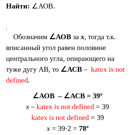
Найти:
∠АОВ.
,
Обозначим
∠АОВ
за
x
, тогда т.к.
вписанный угол равен половине
центрального угла, опирающего на
туже дугу АВ, то
∠АСВ
–
katex is not
defined
.
∠АОВ – ∠АСВ = 39º
x
–
katex is not defined
= 39
katex is not defined
= 39
x
= 39·2 =
78º