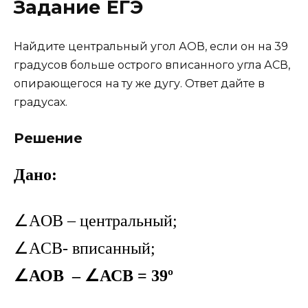
Задание ЕГЭ
Найдите центральный угол АОВ, если он на 39
градусов больше острого вписанного угла АСВ,
опирающегося на ту же дугу. Ответ дайте в
градусах.
Решение
Дано:
∠AOB – центральный;
∠ACB- вписанный;
∠АОВ – ∠АСВ = 39º