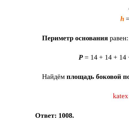
h
=
Периметр основания
равен:
P
= 14 + 14 + 14
Найдём
площадь боковой п
katex
Ответ:
1008
.