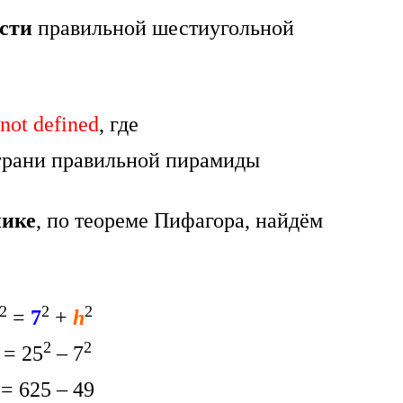
сти
правильной шестиугольной
 not defined
, где
грани правильной пирамиды
нике
, по теореме Пифагора, найдём
2
2
2
=
7
+
h
2
2
= 25
– 7
= 625 – 49