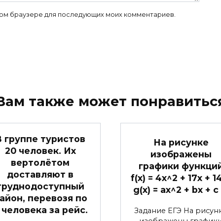
 этом браузере для последующих моих комментариев.
Вам также может понравитьс
В группе туристов
На рисунке
20 человек. Их
изображены
вертолётом
графики функци
доставляют в
f(x) = 4x^2 + 17x + 1
труднодоступный
g(x) = ax^2 + bx + c
айон, перевозя по
 человека за рейс.
Задание ЕГЭ На рисун