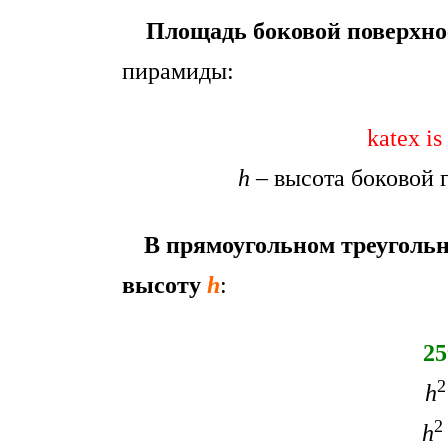
Площадь боковой поверхно
пирамиды:
katex is
h
– высота боковой 
В прямоугольном треуголь
высоту
h
:
25
2
h
2
h