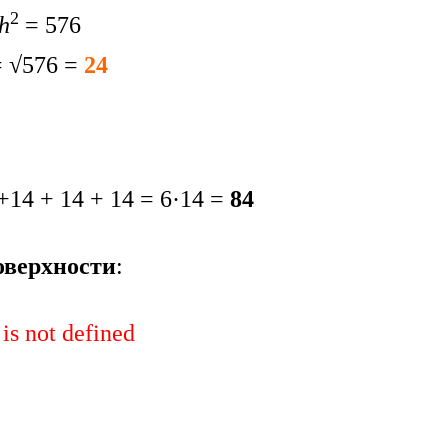
2
h
= 576
 √576 =
24
 +14 + 14 + 14 = 6·14 =
84
оверхности
:
 is not defined