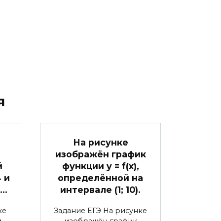
я
На рисунке
изображён график
й
функции y = f(x),
4 и
определённой на
 …
интервале (1; 10).
ке
Задание ЕГЭ На рисунке