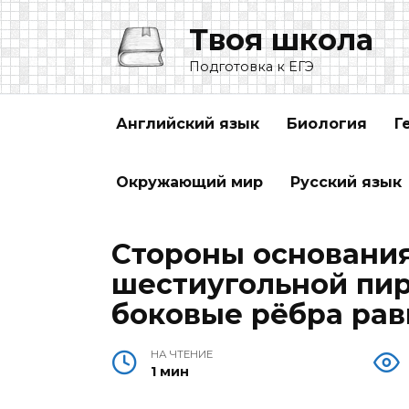
Перейти
Твоя школа
к
содержанию
Подготовка к ЕГЭ
Английский язык
Биология
Г
Окружающий мир
Русский язык
Стороны основани
шестиугольной пир
боковые рёбра рав
НА ЧТЕНИЕ
1 мин