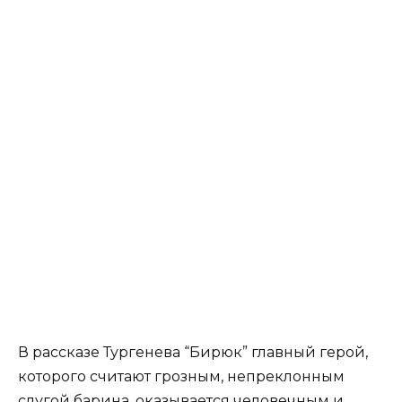
В рассказе Тургенева “Бирюк” главный герой,
которого считают грозным, непреклонным
слугой барина, оказывается человечным и