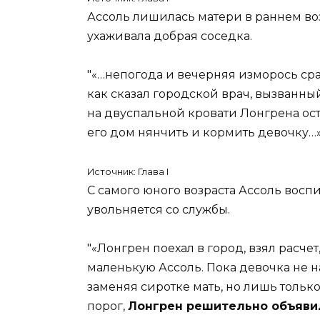
Ассоль лишилась матери в раннем во
ухаживала добрая соседка.
«…непогода и вечерняя изморось ср
как сказал городской врач, вызванн
на двуспальной кровати Лонгрена ост
его дом нянчить и кормить девочку…
Источник: Глава I
С самого юного возраста Ассоль восп
увольняется со службы.
«Лонгрен поехал в город, взял расчет
маленькую Ассоль. Пока девочка не на
заменяя сиротке мать, но лишь только
порог,
Лонгрен решительно объявил