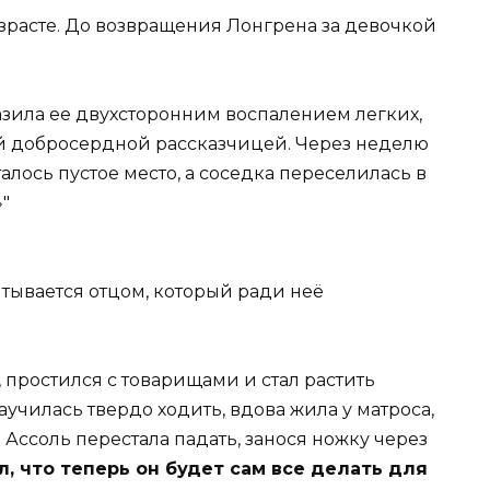
зрасте. До возвращения Лонгрена за девочкой
азила ее двухсторонним воспалением легких,
ый добросердной рассказчицей. Через неделю
алось пустое место, а соседка переселилась в
»
итывается отцом, который ради неё
, простился с товарищами и стал растить
училась твердо ходить, вдова жила у матроса,
 Ассоль перестала падать, занося ножку через
, что теперь он будет сам все делать для