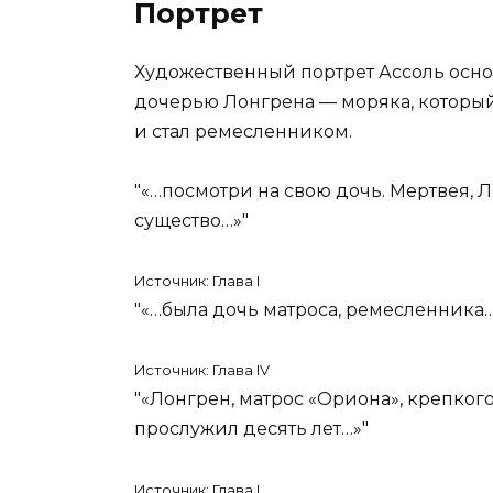
Портрет
Художественный портрет Ассоль основ
дочерью Лонгрена — моряка, которы
и стал ремесленником.
«…посмотри на свою дочь. Мертвея,
существо…»
Источник: Глава I
«…была дочь матроса, ремесленника
Источник: Глава IV
«Лонгрен, матрос «Ориона», крепкого
прослужил десять лет…»
Источник: Глава I