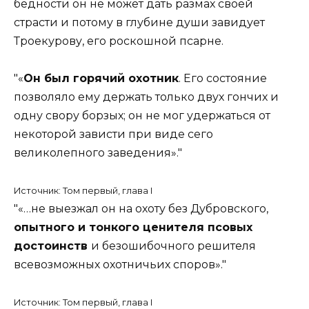
бедности он не может дать размах своей
страсти и потому в глубине души завидует
Троекурову, его роскошной псарне.
«
Он был горячий охотник
. Его состояние
позволяло ему держать только двух гончих и
одну свору борзых; он не мог удержаться от
некоторой зависти при виде сего
великолепного заведения».
Источник: Том первый, глава I
«…не выезжал он на охоту без Дубровского,
опытного и тонкого ценителя псовых
достоинств
и безошибочного решителя
всевозможных охотничьих споров».
Источник: Том первый, глава I