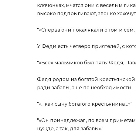
клячонках, мчатся они с веселым гик
высоко подпрыгивают, звонко хохочут
«Сперва они покалякали о том и сем, 
У Феди есть четверо приятелей, с ко
«Всех мальчиков был пять: Федя, Пав
Федя родом из богатой крестьянской 
ради забавы, а не по необходимости.
«…как сыну богатого крестьянина…»
«Он принадлежал, по всем приметам, 
нужде, а так, для забавы».