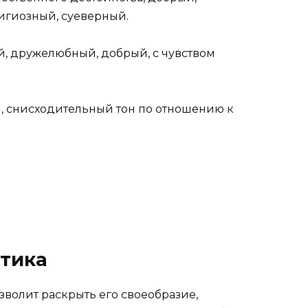
гиозный, суеверный.
, дружелюбный, добрый, с чувством
 снисходительный тон по отношению к
стика
волит раскрыть его своеобразие,