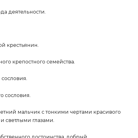
да деятельности.
й крестьянин.
ого крепостного семейства.
 сословия.
о сословия.
етний мальчик с тонкими чертами красивого
и светлыми глазами.
бственного достоинства, добрый,