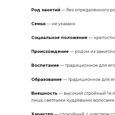
Род занятий
— без определённого ро
Семья
— не указано.
Социальное положение
— крепостно
Происхождение
— родом из зажиточн
Воспитание
— традиционное для его
Образование
— традиционное для ег
Внешность
— высокий стройный 14-л
лица, светлыми кудрявыми волосами 
Характер
— спокойный, с чувством со