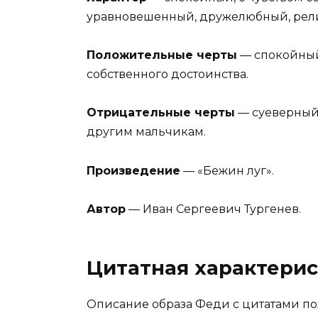
уравновешенный, дружелюбный, рели
Положительные черты
— спокойный
собственного достоинства.
Отрицательные черты
— суеверный,
другим мальчикам.
Произведение
— «Бежин луг».
Автор
— Иван Сергеевич Тургенев.
Цитатная характери
Описание образа Феди с цитатами поз