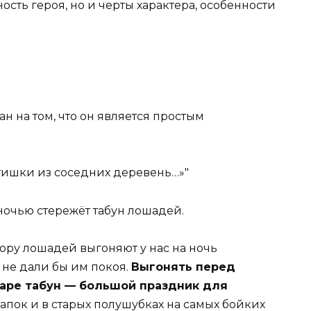
сть героя, но и черты характера, особенности
 на том, что он является простым
ятишки из соседних деревень…»
очью стережёт табун лошадей.
пору лошадей выгоняют у нас на ночь
 не дали бы им покоя.
Выгонять перед
заре табун — большой праздник для
апок и в старых полушубках на самых бойких