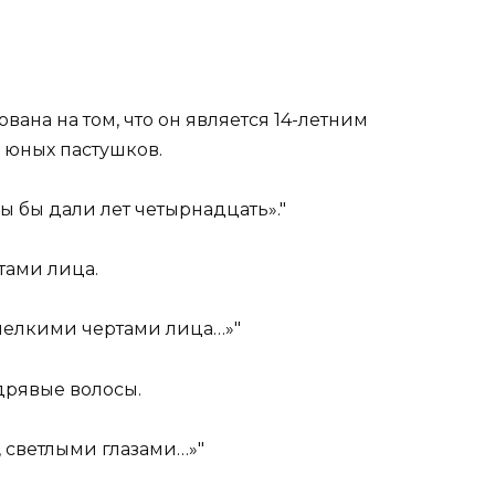
ана на том, что он является 14-летним
 юных пастушков.
вы бы дали лет четырнадцать».
тами лица.
мелкими чертами лица…»
дрявые волосы.
 светлыми глазами…»