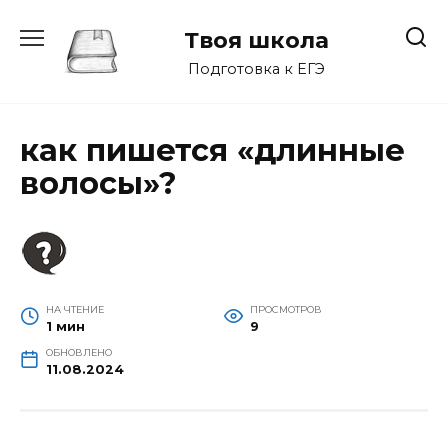
Перейти
к
Твоя школа
содержанию
Подготовка к ЕГЭ
как пишется «длинные
волосы»?
НА ЧТЕНИЕ
ПРОСМОТРОВ
1 мин
9
ОБНОВЛЕНО
11.08.2024