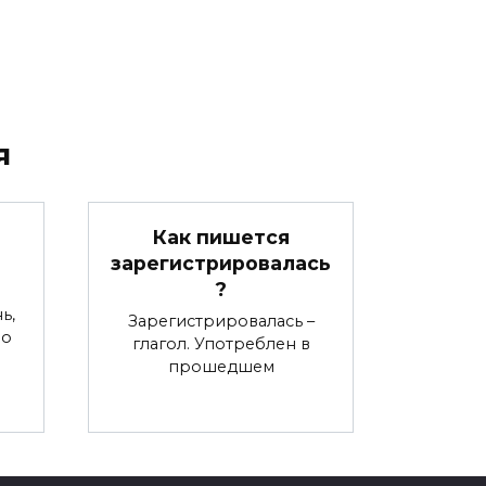
я
Как пишется
зарегистрировалась
?
ь,
Зарегистрировалась –
во
глагол. Употреблен в
прошедшем