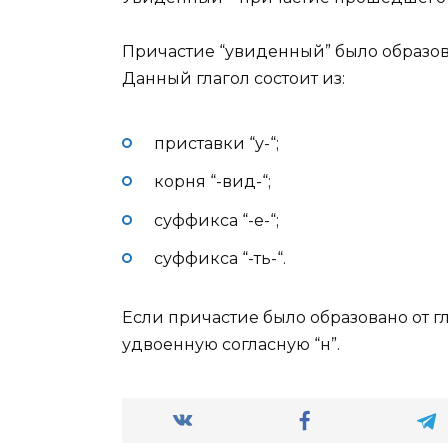
Причастие “увиденный” было образова
Данный глагол состоит из:
приставки “у-“;
корня “-вид-“;
суффикса “-е-“;
суффикса “-ть-“.
Если причастие было образовано от гл
удвоенную согласную “н”.