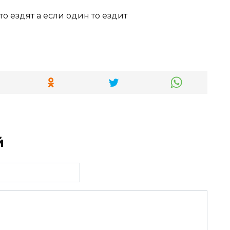
то ездят а если один то ездит
й