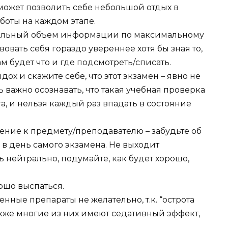
н может позволить себе небольшой отдых в
боты на каждом этапе.
имальный объем информации по максимальному
вовать себя гораздо увереннее хотя бы зная то,
м будет что и где подсмотреть/списать.
ох и скажите себе, что этот экзамен – явно не
 важно осознавать, что такая учебная проверка
а, и нельзя каждый раз впадать в состояние
шение к предмету/преподавателю – забудьте об
 в день самого экзамена. Не выходит
ь нейтрально, подумайте, как будет хорошо,
ошо выспаться.
ные препараты не желательно, т.к. “острота
акже многие из них имеют седативный эффект,