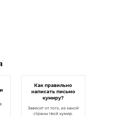
я
:
Как правильно
и
написать письмо
кумиру?
а
Зависит от того, из какой
страны твой кумир.