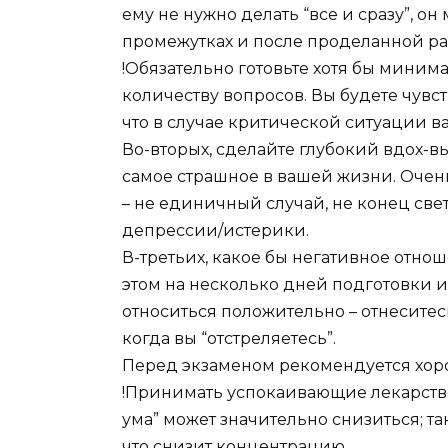
ему не нужно делать “все и сразу”, о
промежутках и после проделанной ра
!Обязательно готовьте хотя бы мин
количеству вопросов. Вы будете чувст
что в случае критической ситуации ва
Во-вторых, сделайте глубокий вдох-выд
самое страшное в вашей жизни. Очень
– не единичный случай, не конец свет
депрессии/истерики.
В-третьих, какое бы негативное отно
этом на несколько дней подготовки и
относиться положительно – отнеситес
когда вы “отстреляетесь”.
Перед экзаменом рекомендуется хор
!Принимать успокаивающие лекарствен
ума” может значительно снизиться; т
что снизит концентрацию.