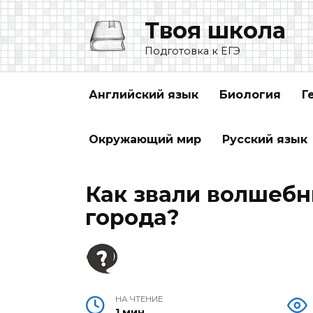
Перейти
Твоя школа
к
содержанию
Подготовка к ЕГЭ
Английский язык
Биология
Г
Окружающий мир
Русский язык
Как звали волшеб
города?
НА ЧТЕНИЕ
1 мин