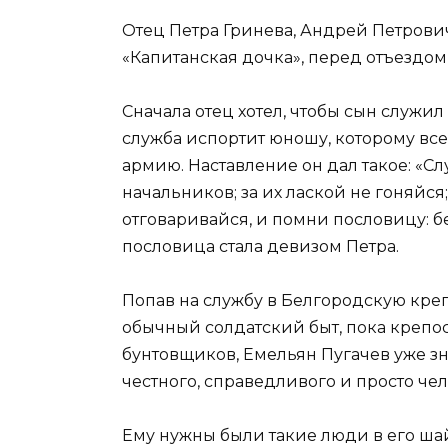
Отец Петра Гринева, Андрей Петрович
«Капитанская дочка», перед отъездом
Сначала отец хотел, чтобы сын служил 
служба испортит юношу, которому все
армию. Наставление он дал такое: «С
начальников; за их лаской не гоняйся
отговаривайся, и помни пословицу: бе
пословица стала девизом Петра.
Попав на службу в Белгородскую креп
обычный солдатский быт, пока крепос
бунтовщиков, Емельян Пугачев уже зн
честного, справедливого и просто че
Ему нужны были такие люди в его шайк