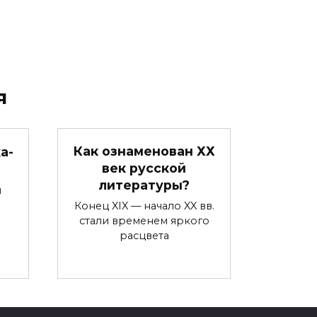
я
Как ознаменован ХХ
а-
век русской
литературы?
м
Конец XIX — начало XX вв.
стали временем яркого
расцвета