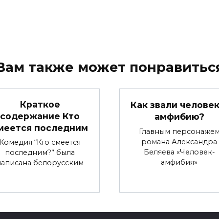
Вам также может понравитьс
Краткое
Как звали человек
содержание Кто
амфибию?
меется последним
Главным персонаже
романа Александра
Комедия “Кто смеется
Беляева «Человек-
последним?” была
амфибия»
написана белорусским