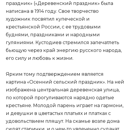
праздник» («Деревенский праздник» была
написана в 1914 году. Свое творчество
художник посвятил купеческой и
крестьянской России, с ее трудовыми
буднями, праздниками и народными
гуляниями. Кустодиев стремился запечатлеть
бьющую через край энергию русского народа,
его силу и любовь к жизни.
Ярким тому подтверждением является
картина «Осенний сельский праздник». На ней
изображена центральная деревенская улица,
по которой прогуливаются нарядно одетые
крестьяне. Молодой парень играет на гармони,
и девушки в цветастых платьях и платках с
удовольствием пляшут. На скамье возле дома
сидят старички, и о чем-то увлеченно судачат.