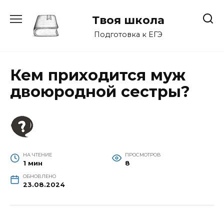
Перейти
к
Твоя школа
содержанию
Подготовка к ЕГЭ
Кем приходится муж
двоюродной сестры?
НА ЧТЕНИЕ
ПРОСМОТРОВ
1 мин
8
ОБНОВЛЕНО
23.08.2024