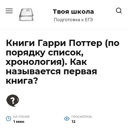
Перейти
к
Твоя школа
содержанию
Подготовка к ЕГЭ
Книги Гарри Поттер (по
порядку список,
хронология). Как
называется первая
книга?
НА ЧТЕНИЕ
ПРОСМОТРОВ
1 мин
12