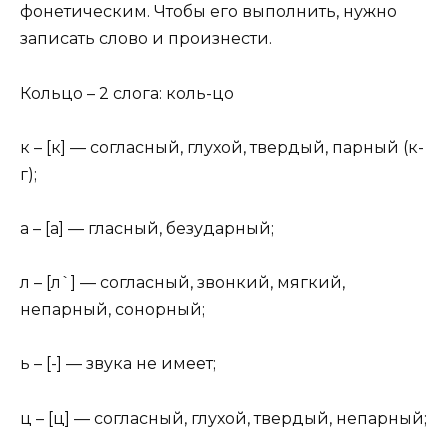
фонетическим. Чтобы его выполнить, нужно
записать слово и произнести.
Кольцо – 2 слога: коль-цо
к – [к] — согласный, глухой, твердый, парный (к-
г);
а – [а] — гласный, безударный;
л – [л`] — согласный, звонкий, мягкий,
непарный, сонорный;
ь – [-] — звука не имеет;
ц – [ц] — согласный, глухой, твердый, непарный;