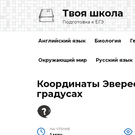
Перейти
Твоя школа
к
содержанию
Подготовка к ЕГЭ
Английский язык
Биология
Г
Окружающий мир
Русский язык
Координаты Эверес
градусах
НА ЧТЕНИЕ
1 мин