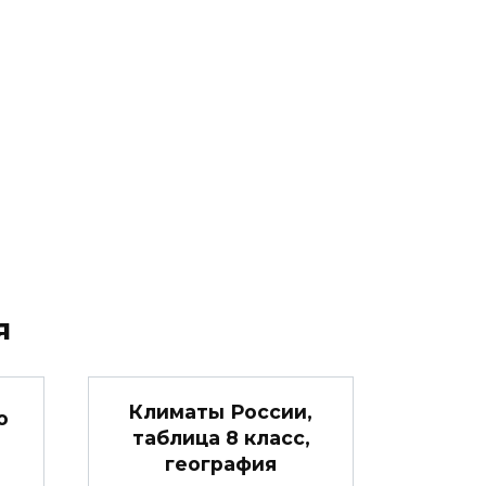
я
Климаты России,
о
таблица 8 класс,
география