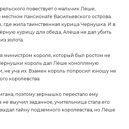
рельского повествует о мальчик Лёше,
 местном пансионате Васильевского острова.
, где жила таинственная курица Чернушка. И в
чёрную курицу для обеда, Алёша не дал убить
из золота.
тся министром короля, который был ростом не
 Чернушки король дал Лёше конопляную
и, не уча их. Взамен король попросил юношу не
ого королевства.
игана, поэтому зёрнышко перестало ему
з не выучил заданное, учительница стала его
выдал тайну подземного королевства, но Лёше