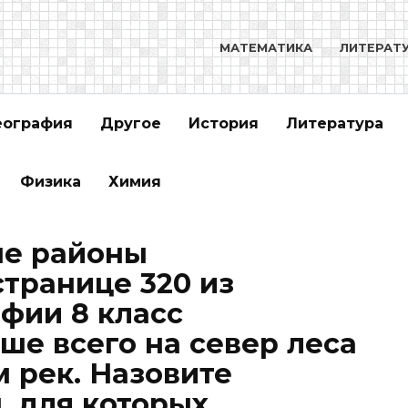
МАТЕМАТИКА
ЛИТЕРАТ
еография
Другое
История
Литература
Физика
Химия
е районы
странице 320 из
афии 8 класс
ше всего на север леса
м рек. Назовите
 для которых