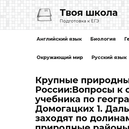
Перейти
Твоя школа
к
содержанию
Подготовка к ЕГЭ
Английский язык
Биология
Г
Окружающий мир
Русский язык
Крупные природны
России:Вопросы к 
учебника по геогр
Домогацких 1. Даль
заходят по долина
природные районы,