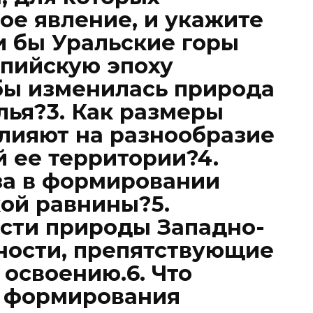
ое явление, и укажите
и бы Уральские горы
ьпийскую эпоху
 бы изменилась природа
лья?3. Как размеры
лияют на разнообразие
 ее территории?4.
за в формировании
ой равнины?5.
сти природы Западно-
ности, препятствующие
 освоению.6. Что
й формирования