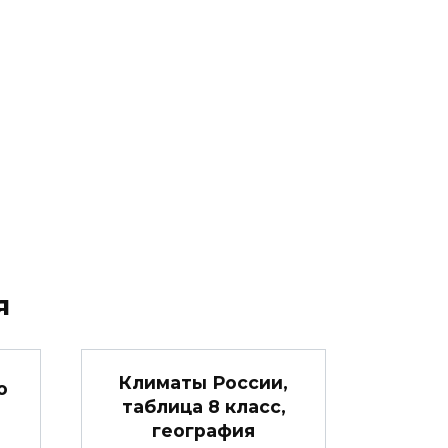
я
Климаты России,
о
таблица 8 класс,
география