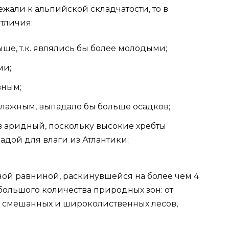
жали к альпийской складчатости, то в
тличия:
ше, т.к. являлись бы более молодыми;
ми;
вным;
влажным, выпадало бы больше осадков;
в аридный, поскольку высокие хребты
адой для влаги из Атлантики;
ной равниной, раскинувшейся на более чем 4
большого количества природных зон: от
о смешанных и широколиственных лесов,