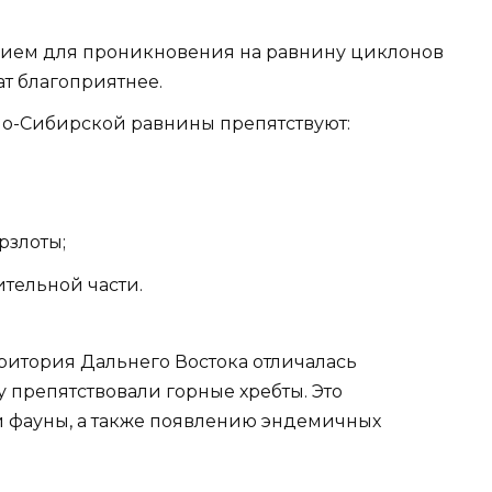
твием для проникновения на равнину циклонов
ат благоприятнее.
о-Сибирской равнины препятствуют:
рзлоты;
тельной части.
ритория Дальнего Востока отличалась
 препятствовали горные хребты. Это
и фауны, а также появлению эндемичных