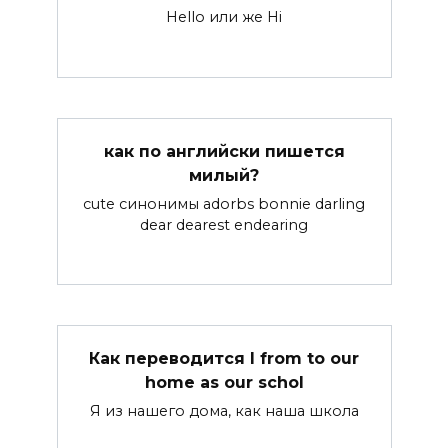
Hello или же Hi
как по английски пишется
милый?
cute синонимы adorbs bonnie darling
dear dearest endearing
Как переводится I from to our
home as our schol
Я из нашего дома, как наша школа