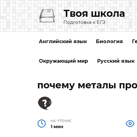
Перейти
Твоя школа
к
содержанию
Подготовка к ЕГЭ
Английский язык
Биология
Г
Окружающий мир
Русский язык
почему металы про
НА ЧТЕНИЕ
1 мин