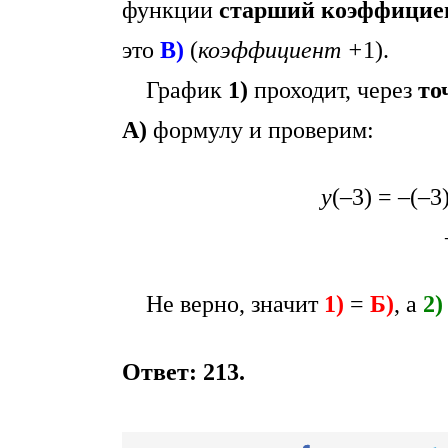
функции
старший коэффицие
это
В)
(
коэффициент +
1).
График
1)
проходит, через
то
А)
формулу и проверим:
y
(–3) = –(–3
Не верно, значит
1)
=
Б)
, а
2)
Ответ:
213
.