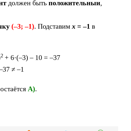
нт
должен быть
положительныи
,
чку
(–3; –1)
. Подставим
х
= –1
в
2
)
+ 6·(–3) – 10 = –37
–37 ≠ –1
остаётся
А)
.