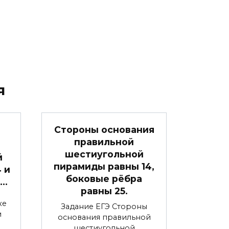
я
Стороны основания
правильной
шестиугольной
й
пирамиды равны 14,
4 и
боковые рёбра
 …
равны 25.
ке
Задание ЕГЭ Стороны
и
основания правильной
шестиугольной