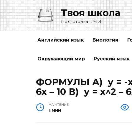
Перейти
Твоя школа
к
содержанию
Подготовка к ЕГЭ
Английский язык
Биология
Г
Окружающий мир
Русский язык
ФОРМУЛЫ А) у = -х^2
6х – 10 В) у = х^2 – 6
НА ЧТЕНИЕ
1 мин