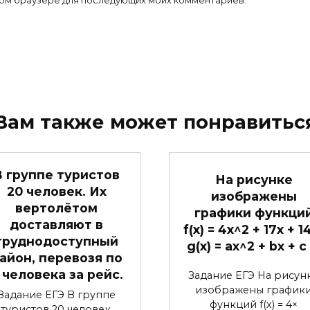
 этом браузере для последующих моих комментариев.
Вам также может понравитьс
В группе туристов
На рисунке
20 человек. Их
изображены
вертолётом
графики функци
доставляют в
f(x) = 4x^2 + 17x + 1
труднодоступный
g(x) = ax^2 + bx + c
айон, перевозя по
 человека за рейс.
Задание ЕГЭ На рисун
изображены график
Задание ЕГЭ В группе
функций f(x) = 4×
туристов 20 человек.