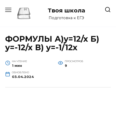
Перейти
к
Твоя школа
содержанию
Подготовка к ЕГЭ
ФОРМУЛЫ А)y=12/x Б)
y=-12/x В) y=-1/12x
НА ЧТЕНИЕ
ПРОСМОТРОВ
1 мин
9
ОБНОВЛЕНО
03.04.2024