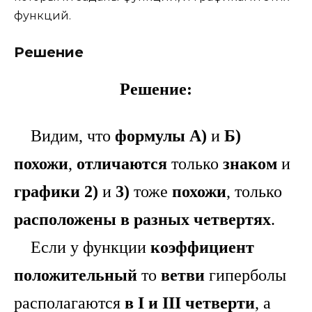
функций.
Решение
Решение:
Видим, что
формулы А)
и
Б)
похожи
,
отличаются
только
знаком
и
графики
2)
и
3)
тоже
похожи
, только
расположены
в разных четвертях
.
Если у функции
коэффициент
положительный
то
ветви
гиперболы
располагаются
в I и III четверти
, а