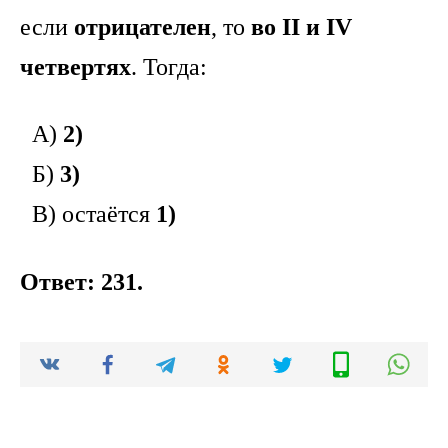
если
отрицателен
, то
во II и IV
четвертях
. Тогда:
А)
2)
Б)
3)
В) остаётся
1)
Ответ: 231.