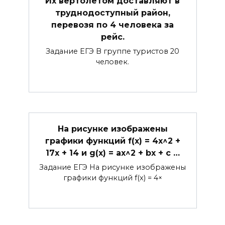
Их вертолётом доставляют в
труднодоступный район,
перевозя по 4 человека за
рейс.
Задание ЕГЭ В группе туристов 20
человек.
На рисунке изображены
графики функций f(x) = 4x^2 +
17x + 14 и g(x) = ax^2 + bx + c …
Задание ЕГЭ На рисунке изображены
графики функций f(x) = 4×