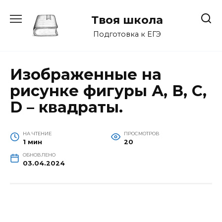
Перейти
к
Твоя школа
содержанию
Подготовка к ЕГЭ
Изображенные на
рисунке фигуры А, В, С,
D – квадраты.
НА ЧТЕНИЕ
ПРОСМОТРОВ
1 мин
20
ОБНОВЛЕНО
03.04.2024