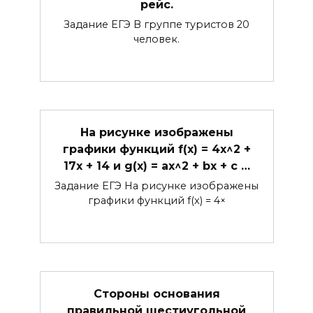
рейс.
Задание ЕГЭ В группе туристов 20
человек.
На рисунке изображены
графики функций f(x) = 4x^2 +
17x + 14 и g(x) = ax^2 + bx + c …
Задание ЕГЭ На рисунке изображены
графики функций f(x) = 4×
Стороны основания
правильной шестиугольной