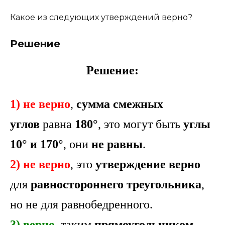
Какое из следующих утверждений верно?
Решение
Решение:
1)
не верно
,
сумма
смежных
углов
равна
180°
, это могут быть
углы
10° и 170°
, они
не равны
.
2) не верно
, это
утверждение верно
для
равностороннего треугольника
,
но не для равнобедренного.
3) верно
, таким
прямоугольником
,