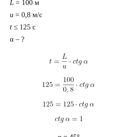
L
= 100 м
u
= 0,8 м/с
t
≤ 125 c
α – ?