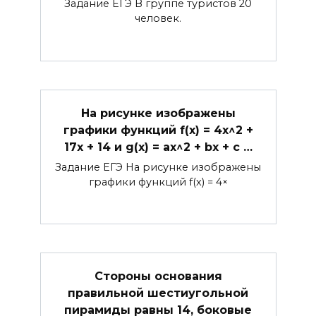
Задание ЕГЭ В группе туристов 20
человек.
На рисунке изображены
графики функций f(x) = 4x^2 +
17x + 14 и g(x) = ax^2 + bx + c …
Задание ЕГЭ На рисунке изображены
графики функций f(x) = 4×
Стороны основания
правильной шестиугольной
пирамиды равны 14, боковые