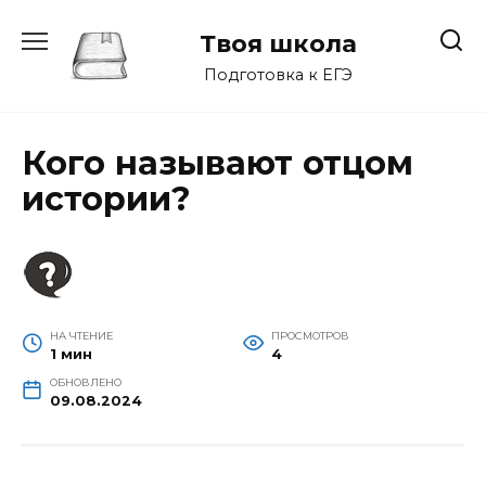
Перейти
к
Твоя школа
содержанию
Подготовка к ЕГЭ
Кого называют отцом
истории?
НА ЧТЕНИЕ
ПРОСМОТРОВ
1 мин
4
ОБНОВЛЕНО
09.08.2024