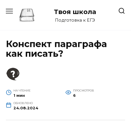
Перейти
к
Твоя школа
содержанию
Подготовка к ЕГЭ
Конспект параграфа
как писать?
НА ЧТЕНИЕ
ПРОСМОТРОВ
1 мин
6
ОБНОВЛЕНО
24.08.2024