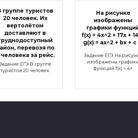
В группе туристов
На рисунке
20 человек. Их
изображены
вертолётом
графики функци
доставляют в
f(x) = 4x^2 + 17x + 1
труднодоступный
g(x) = ax^2 + bx + c
айон, перевозя по
 человека за рейс.
Задание ЕГЭ На рисун
изображены график
Задание ЕГЭ В группе
функций f(x) = 4×
туристов 20 человек.