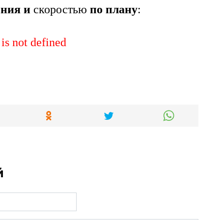
ения
и
скоростью
по плану
:
 is not defined
й