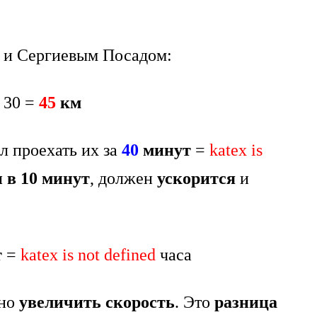
и Сергиевым Посадом:
– 30 =
45
км
л проехать их за
40
минут
=
katex is
 в 10 минут
, должен
ускорится
и
т
=
katex is not defined
часа
но
увеличить скорость
. Это
разница