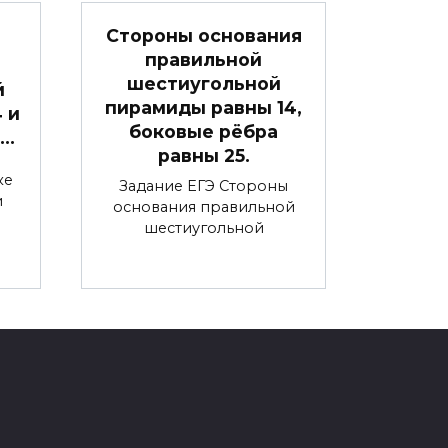
Стороны основания
правильной
шестиугольной
й
пирамиды равны 14,
4 и
боковые рёбра
 …
равны 25.
ке
Задание ЕГЭ Стороны
и
основания правильной
шестиугольной