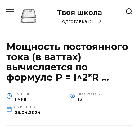
Перейти
к
Твоя школа
содержанию
Подготовка к ЕГЭ
Мощность постоянного
тока (в ваттах)
вычисляется по
формуле P = I^2*R …
НА ЧТЕНИЕ
ПРОСМОТРОВ
1 мин
13
ОБНОВЛЕНО
03.04.2024