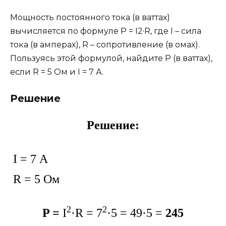
Мощность постоянного тока (в ваттах)
вычисляется по формуле P = I2·R, где I – сила
тока (в амперах), R – сопротивление (в омах).
Пользуясь этой формулой, найдите P (в ваттах),
если R = 5 Ом и I = 7 А.
Решение
Решение:
I = 7 А
R = 5 Ом
2
2
P =
I
·R = 7
·5 = 49·5 =
245