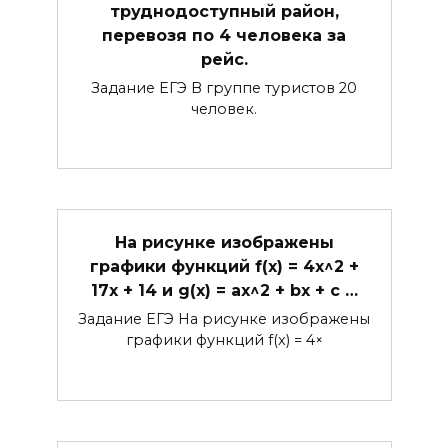
труднодоступный район,
перевозя по 4 человека за
рейс.
Задание ЕГЭ В группе туристов 20
человек.
На рисунке изображены
графики функций f(x) = 4x^2 +
17x + 14 и g(x) = ax^2 + bx + c …
Задание ЕГЭ На рисунке изображены
графики функций f(x) = 4×