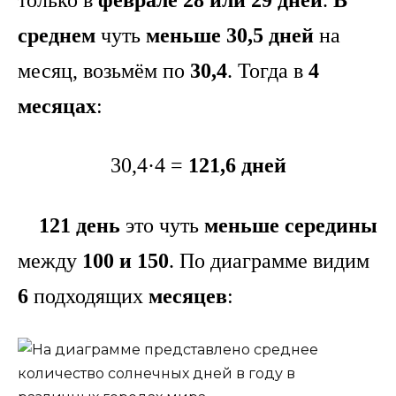
только в
феврале
28 или 29 дней
.
В
среднем
чуть
меньше 30,5 дней
на
месяц, возьмём по
30,4
. Тогда в
4
месяцах
:
30,4·4 =
121,6 дней
121 день
это чуть
меньше середины
между
100 и 150
. По диаграмме видим
6
подходящих
месяцев
: