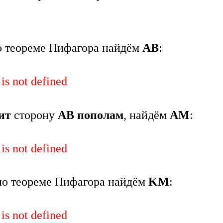
 теореме Пифагора найдём
АВ
:
 is not defined
ит
сторону
АВ пополам
, найдём
АМ
:
 is not defined
о теореме Пифагора найдём
KM
:
 is not defined