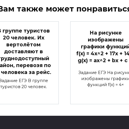
Вам также может понравитьс
В группе туристов
На рисунке
20 человек. Их
изображены
вертолётом
графики функци
доставляют в
f(x) = 4x^2 + 17x + 1
труднодоступный
g(x) = ax^2 + bx + c
айон, перевозя по
 человека за рейс.
Задание ЕГЭ На рисун
изображены график
Задание ЕГЭ В группе
функций f(x) = 4×
туристов 20 человек.