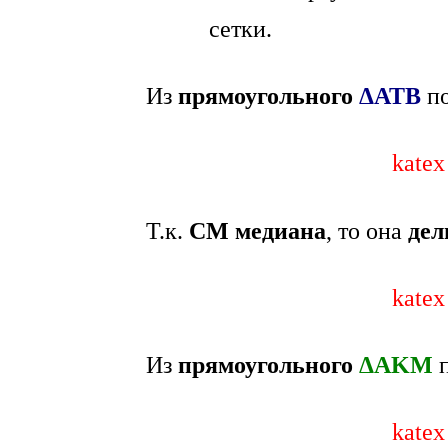
Из
прямоугольного
ΔАТВ
по
katex
Т.к.
СМ медиана
, то она
дел
katex
Из
прямоугольного
ΔАKM
п
katex