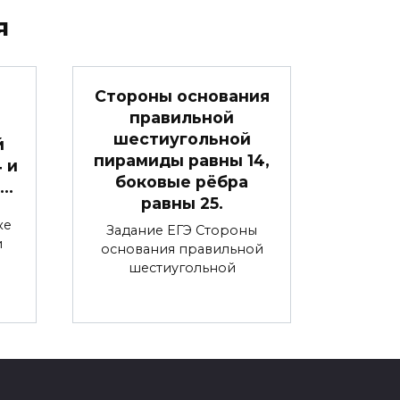
я
Стороны основания
правильной
шестиугольной
й
пирамиды равны 14,
4 и
боковые рёбра
 …
равны 25.
ке
Задание ЕГЭ Стороны
и
основания правильной
шестиугольной