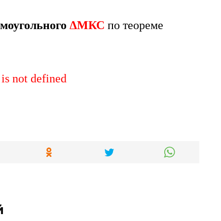
моугольного
ΔМКС
по теореме
 is not defined
й