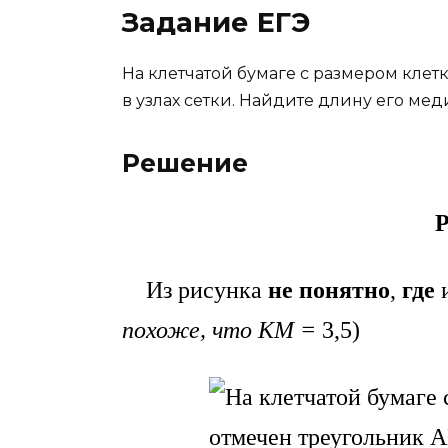
Задание ЕГЭ
На клетчатой бумаге с размером клет
в узлах сетки. Найдите длину его ме
Решение
Р
Из рисунка
не понятно
,
где
и
похоже, что КМ =
3,5)