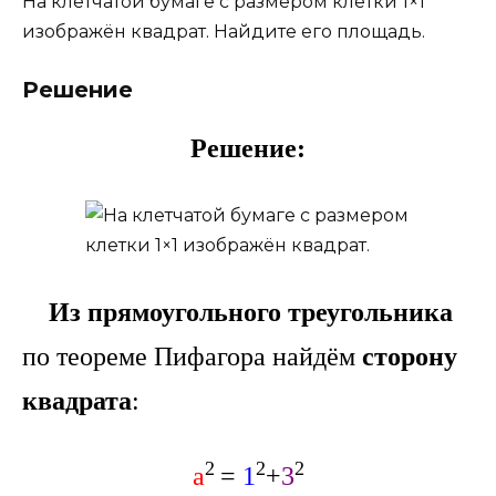
На клетчатой бумаге с размером клетки 1×1
изображён квадрат. Найдите его площадь.
Решение
Решение:
Из прямоугольного треугольника
по теореме Пифагора найдём
сторону
квадрата
:
2
2
2
a
=
1
+
3