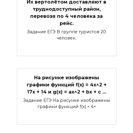
Их вертолётом доставляют в
труднодоступный район,
перевозя по 4 человека за
рейс.
Задание ЕГЭ В группе туристов 20
человек.
На рисунке изображены
графики функций f(x) = 4x^2 +
17x + 14 и g(x) = ax^2 + bx + c …
Задание ЕГЭ На рисунке изображены
графики функций f(x) = 4×