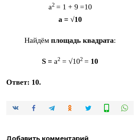
2
a
= 1 + 9 =10
a = √10
Найдём
площадь квадрата
:
2
2
S =
a
= √10
=
10
Ответ: 10.
Добавить комментарий