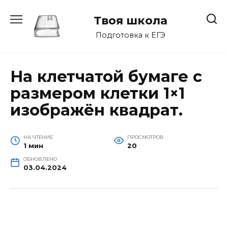
Перейти
к
Твоя школа
содержанию
Подготовка к ЕГЭ
На клетчатой бумаге с
размером клетки 1×1
изображён квадрат.
НА ЧТЕНИЕ
ПРОСМОТРОВ
1 мин
20
ОБНОВЛЕНО
03.04.2024