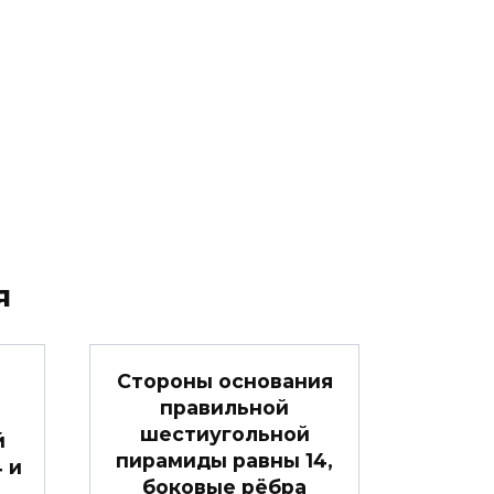
я
Стороны основания
правильной
шестиугольной
й
пирамиды равны 14,
4 и
боковые рёбра
 …