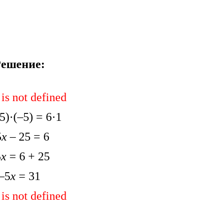
ешение:
 is not defined
5)·(–5) = 6·1
5
x
– 25 = 6
5
x
= 6 + 25
–5
x
= 31
 is not defined