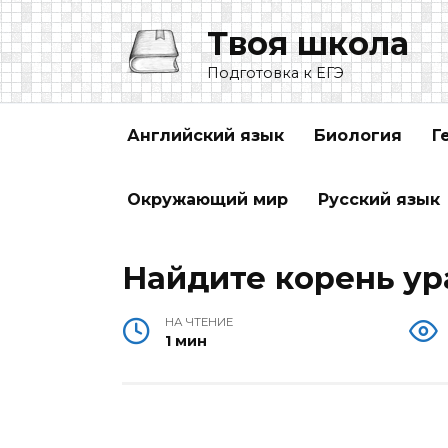
Перейти
Твоя школа
к
содержанию
Подготовка к ЕГЭ
Английский язык
Биология
Г
Окружающий мир
Русский язык
Найдите корень ура
НА ЧТЕНИЕ
1 мин