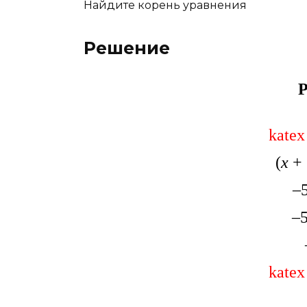
Найдите корень уравнения
Решение
Р
katex
(
x
+ 
–
–
katex