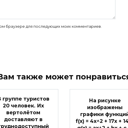
 этом браузере для последующих моих комментариев.
Вам также может понравитьс
В группе туристов
На рисунке
20 человек. Их
изображены
вертолётом
графики функци
доставляют в
f(x) = 4x^2 + 17x + 1
труднодоступный
g(x) = ax^2 + bx + c