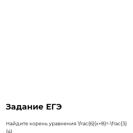
Задание ЕГЭ
Найдите корень уравнения \frac{6}{x+8}=-\frac{3}
{4}.