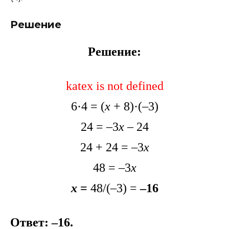
Решение
Решение:
katex is not defined
6·4 = (
х
+ 8)·(–3)
24 = –3
х
– 24
24 + 24 = –3
х
48 = –3
х
х
=
48/(–3) =
–16
Ответ: –16.