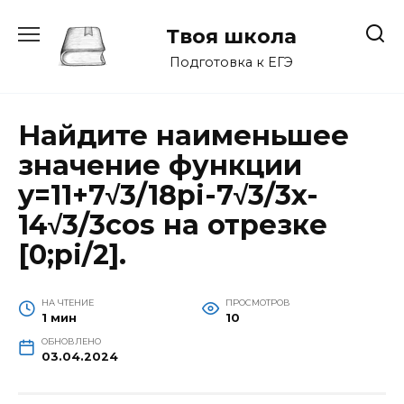
Перейти
к
Твоя школа
содержанию
Подготовка к ЕГЭ
Найдите наименьшее
значение функции
y=11+7√3/18pi-7√3/3x-
14√3/3cos на отрезке
[0;pi/2].
НА ЧТЕНИЕ
ПРОСМОТРОВ
1 мин
10
ОБНОВЛЕНО
03.04.2024