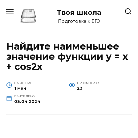
Перейти
к
Твоя школа
содержанию
Подготовка к ЕГЭ
Найдите наименьшее
значение функции y = x
+ cos2x
НА ЧТЕНИЕ
ПРОСМОТРОВ
1 мин
23
ОБНОВЛЕНО
03.04.2024