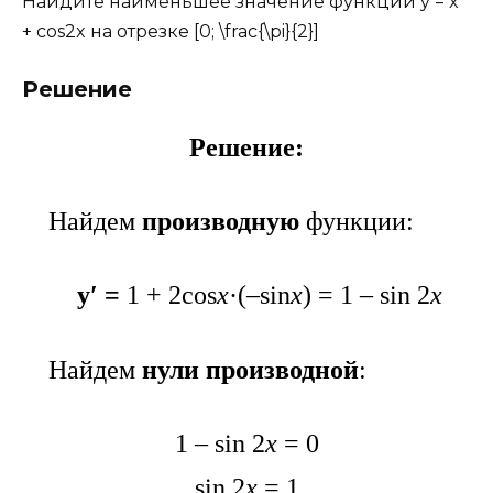
Найдите наименьшее значение функции y = x
+ cos2x на отрезке [0; \frac{\pi}{2}]
Решение
Решение:
Найдем
производную
функции:
y′ =
1 + 2cos
x
·(–sin
x
) = 1 – sin 2
x
Найдем
нули производной
:
1 – sin 2
x
= 0
sin 2
x
= 1