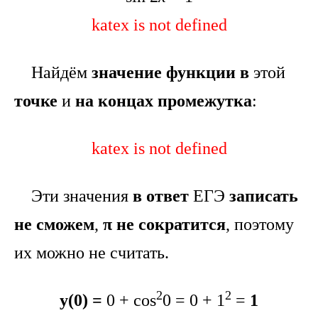
katex is not defined
Найдём
значение функции
в
этой
точке
и
на концах промежутка
:
katex is not defined
Эти значения
в ответ
ЕГЭ
записать
не сможем
,
π
не сократится
, поэтому
их можно не считать.
2
2
y(0) =
0 + cos
0 = 0 + 1
=
1