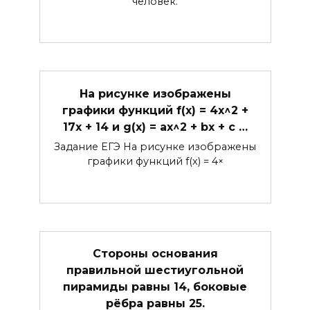
человек.
На рисунке изображены
графики функций f(x) = 4x^2 +
17x + 14 и g(x) = ax^2 + bx + c …
Задание ЕГЭ На рисунке изображены
графики функций f(x) = 4×
Стороны основания
правильной шестиугольной
пирамиды равны 14, боковые
рёбра равны 25.