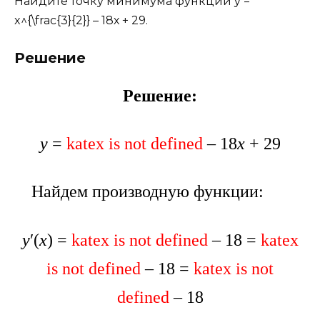
Найдите точку минимума функции y =
x^{\frac{3}{2}} – 18х + 29.
Решение
Решение:
y
=
katex is not defined
– 18
х
+ 29
Найдем производную функции:
y
′(
x
) =
katex is not defined
–
18 =
katex
is not defined
–
18 =
katex is not
defined
–
18