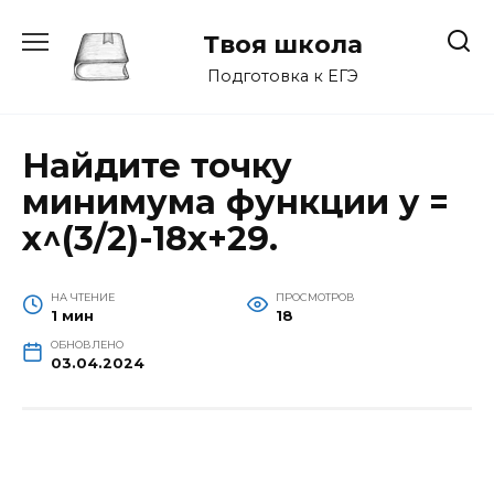
Перейти
к
Твоя школа
содержанию
Подготовка к ЕГЭ
Найдите точку
минимума функции y =
x^(3/2)-18х+29.
НА ЧТЕНИЕ
ПРОСМОТРОВ
1 мин
18
ОБНОВЛЕНО
03.04.2024