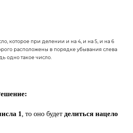
, которое при делении и на 4, и на 5, и на 6
оторого расположены в порядке убывания слева
дь одно такое число.
ешение:
числа 1
, то оно будет
делиться нацело