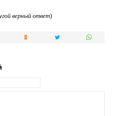
угой верный ответ
)
й