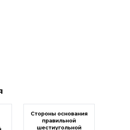
я
Стороны основания
правильной
шестиугольной
й