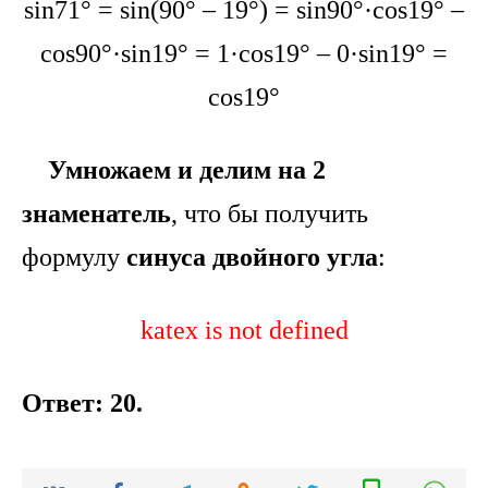
sin71° = sin(90° – 19°) = sin90°·cos19° –
cos90°·sin19° = 1·cos19° – 0·sin19° =
cos19°
Умножаем и делим на 2
знаменатель
, что бы получить
формулу
синуса двойного угла
:
katex is not defined
Ответ: 20.