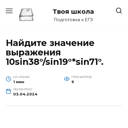
Перейти
к
Твоя школа
содержанию
Подготовка к ЕГЭ
Найдите значение
выражения
10sin38°/sin19°*sin71°.
НА ЧТЕНИЕ
ПРОСМОТРОВ
1 мин
9
ОБНОВЛЕНО
03.04.2024