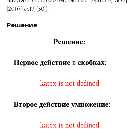
Найдите значение выражения 15\cdot (\frac{3}
{20}+\frac{7}{30}).
Решение
Решение:
Первое действие
в
скобках
:
katex is not defined
Второе действие умножение
:
katex is not defined