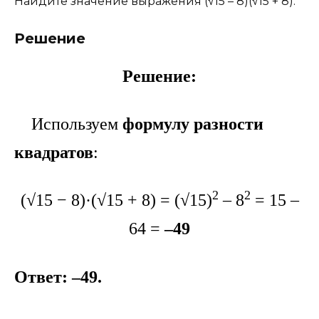
Найдите значение выражения (√15 – 8)(√15 + 8).
Решение
Решение:
Используем
формулу разности
квадратов
:
2
2
(√15 − 8)·(√15 + 8) = (√15)
– 8
= 15 –
64 =
–49
Ответ: –49.