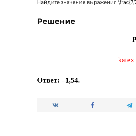
Найдите значение выражения \frac{7,7}{
Решение
Р
katex 
Ответ:
–1,54
.