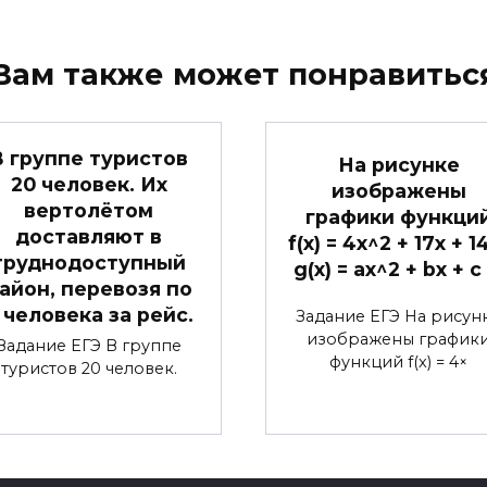
Вам также может понравитьс
В группе туристов
На рисунке
20 человек. Их
изображены
вертолётом
графики функци
доставляют в
f(x) = 4x^2 + 17x + 1
труднодоступный
g(x) = ax^2 + bx + c
айон, перевозя по
 человека за рейс.
Задание ЕГЭ На рисун
изображены график
Задание ЕГЭ В группе
функций f(x) = 4×
туристов 20 человек.