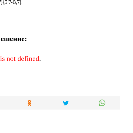
3,7-8,7}.
ешение:
is not defined
.