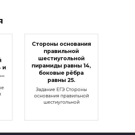
я
Стороны основания
правильной
шестиугольной
й
пирамиды равны 14,
4 и
боковые рёбра
 …
равны 25.
ке
Задание ЕГЭ Стороны
и
основания правильной
шестиугольной