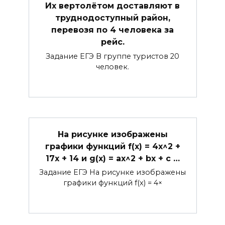
Их вертолётом доставляют в
труднодоступный район,
перевозя по 4 человека за
рейс.
Задание ЕГЭ В группе туристов 20
человек.
На рисунке изображены
графики функций f(x) = 4x^2 +
17x + 14 и g(x) = ax^2 + bx + c …
Задание ЕГЭ На рисунке изображены
графики функций f(x) = 4×