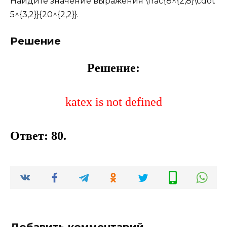
Найдите значение выражения \frac{8^{2,8}\cdot
5^{3,2}}{20^{2,2}}.
Решение
Решение:
katex is not defined
Ответ: 80.