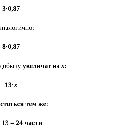
3·0,87
 аналогично:
8·0,87
добычу
увеличат
на
х
:
13·
х
статься тем же
:
+ 13 =
24 части