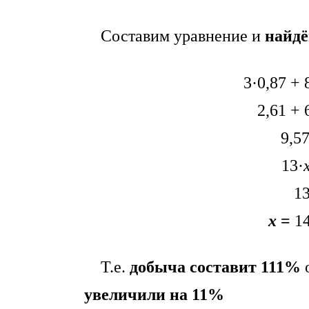
Составим уравнение и
найд
3·0,87 + 
2,61 + 
9,57
13·
13
х
=
14
Т.е.
добыча составит 111%
о
увеличили на 11%