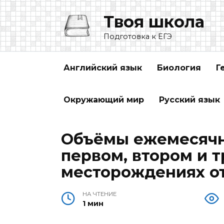
Перейти
Твоя школа
к
содержанию
Подготовка к ЕГЭ
Английский язык
Биология
Г
Окружающий мир
Русский язык
Объёмы ежемесячн
первом, втором и 
месторождениях отно
НА ЧТЕНИЕ
1 мин