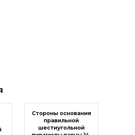
я
Стороны основания
правильной
шестиугольной
й
пирамиды равны 14,