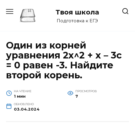
Перейти
к
Твоя школа
содержанию
Подготовка к ЕГЭ
Один из корней
уравнения 2х^2 + х – 3с
= 0 равен -3. Найдите
второй корень.
НА ЧТЕНИЕ
ПРОСМОТРОВ
1 мин
7
ОБНОВЛЕНО
03.04.2024