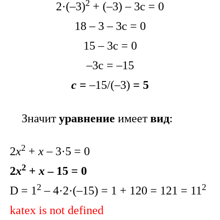
2
2·(–3)
+ (–3) – 3с = 0
18 – 3 – 3с = 0
15 – 3с = 0
–3с = –15
с
=
–15/(–3)
= 5
Значит
уравнение
имеет
вид
:
2
2
х
+
х
– 3·5 = 0
2
2
х
+
х
– 15 = 0
2
2
D = 1
– 4·2·(–15) = 1 + 120 = 121 = 11
katex is not defined