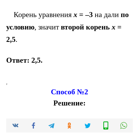
Корень уравнения
х
= –3
на дали
по
условию
, значит
второй корень
х
=
2,5
.
Ответ: 2,5.
,
Способ №2
Решение: