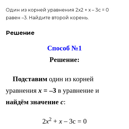
Один из корней уравнения 2х2 + х – 3с = 0
равен –3. Найдите второй корень.
Решение
Способ №1
Решение:
Подставим
один из корней
уравнения
х
= –3
в уравнение и
найдём значение
с
:
2
2
х
+
х
– 3с = 0